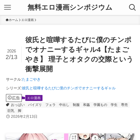
無料エロ漫画シンポジウム
ホーム
エロ漫画
彼氏と喧嘩するたびに僕のチンポ
でオナニーするギャル4【たまご
2026
2/13
やき】 理子とオタクの交際という
衝撃展開
サークル
:
たまごやき
シリーズ
:
彼氏と喧嘩するたびに僕のチンポでオナニーするギャル
広告
エロ漫画
おっぱい
パイズリ
フェラ
中出し
制服
和姦
学園もの
学生
専売
巨乳
脚
2026年2月13日