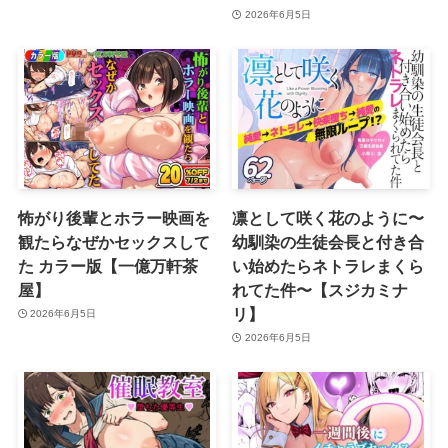
2026年6月5日
怖がり後輩とホラー映画を
凛として咲く花のように〜
観たらなぜかセックスして
幼馴染の生徒会長と付き合
た カラー版【一億万軒茶
い始めたらネトラレまくら
屋】
れてた件〜【スジカミナ
リ】
2026年6月5日
2026年6月5日