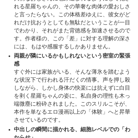
れる星羅ちゃんの、その華奢な肉体の愛おしさ
と言ったらない。この体格差ゆえに、彼女がど
れだけ抗おうとしても無駄だということが一目
でわかり、それがまた背徳感を加速させるので
す。作者様の、この「差」に対する理解の深さ
には、もはや感服するしかありません。
両親が隣にいるかもしれないという密室の緊張
感
すぐ外には家族がいる、そんな薄氷を踏むよう
な状況下で行われる汗だくの情事。声を押し殺
しながら、しかし身体の快楽には抗えずに白目
を剥く星羅ちゃんの姿に、私自身の理性も木っ
端微塵に粉砕されました。このスリルこそが、
本作を単なるエロ漫画以上の「体験」へと昇華
させているのです。
中出しの瞬間に描かれる、細胞レベルでの「わ
からせ」