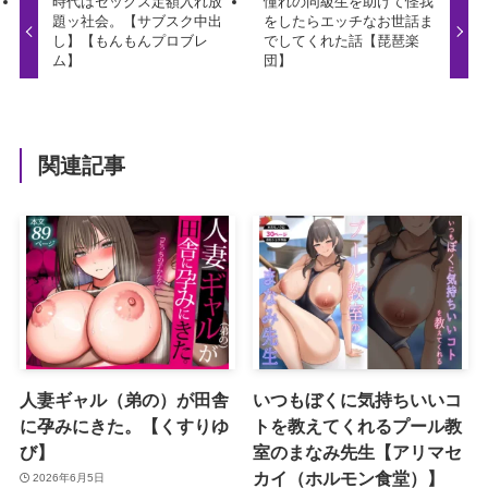
時代はセックス定額入れ放
憧れの同級生を助けて怪我
題ッ社会。【サブスク中出
をしたらエッチなお世話ま
し】【もんもんプロブレ
でしてくれた話【琵琶楽
ム】
団】
関連記事
人妻ギャル（弟の）が田舎
いつもぼくに気持ちいいコ
に孕みにきた。【くすりゆ
トを教えてくれるプール教
び】
室のまなみ先生【アリマセ
カイ（ホルモン食堂）】
2026年6月5日