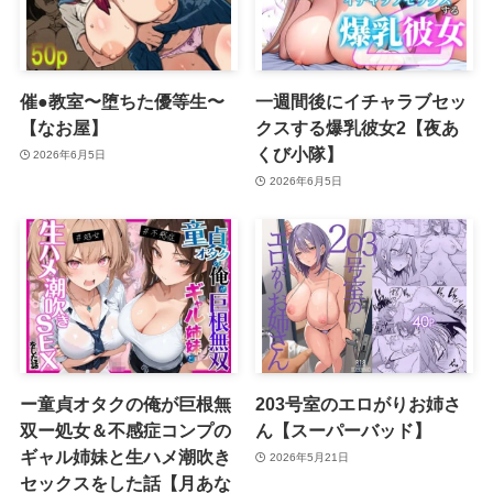
催●教室〜堕ちた優等生〜
一週間後にイチャラブセッ
【なお屋】
クスする爆乳彼女2【夜あ
くび小隊】
2026年6月5日
2026年6月5日
ー童貞オタクの俺が巨根無
203号室のエロがりお姉さ
双ー処女＆不感症コンプの
ん【スーパーバッド】
ギャル姉妹と生ハメ潮吹き
2026年5月21日
セックスをした話【月あな