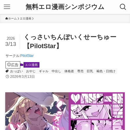
無料エロ漫画シンポジウム
ホーム
エロ漫画
くっさいちんぽいくせーちゅー
2026
3/13
【PilotStar】
サークル
:
PilotStar
広告
エロ漫画
おっぱい
おやじ
ギャル
中出し
体格差
専売
巨乳
褐色・日焼け
2026年3月13日