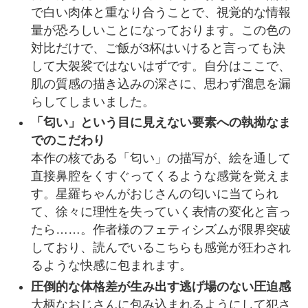
で白い肉体と重なり合うことで、視覚的な情報
量が恐ろしいことになっております。この色の
対比だけで、ご飯が3杯はいけると言っても決
して大袈裟ではないはずです。自分はここで、
肌の質感の描き込みの深さに、思わず溜息を漏
らしてしまいました。
「匂い」という目に見えない要素への執拗なま
でのこだわり
本作の核である「匂い」の描写が、絵を通して
直接鼻腔をくすぐってくるような感覚を覚えま
す。星羅ちゃんがおじさんの匂いに当てられ
て、徐々に理性を失っていく表情の変化と言っ
たら……。作者様のフェティシズムが限界突破
しており、読んでいるこちらも感覚が狂わされ
るような快感に包まれます。
圧倒的な体格差が生み出す逃げ場のない圧迫感
大柄なおじさんに包み込まれるようにして犯さ