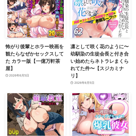
怖がり後輩とホラー映画を
凛として咲く花のように〜
観たらなぜかセックスして
幼馴染の生徒会長と付き合
た カラー版【一億万軒茶
い始めたらネトラレまくら
屋】
れてた件〜【スジカミナ
リ】
2026年6月5日
2026年6月5日