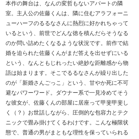
本作の舞台は、なんの変哲もないアパートの隣
室。主人公の佐藤くんは、隣に住むアラフォーニ
ューハーフのるるなさんに熱烈に好かれちゃって
いるという、前世でどんな徳を積んだらそうなる
のか問い詰めたくなるような状況です。前作で結
婚を迫られた佐藤くんがまだ答えを出せずにいる
という、なんともじれったい絶妙な距離感から物
語は始まります。そこでるるなさんが繰り出した
のが「新婚さんごっこ」という、甘やか死に不可
避なパワーワード。ダウナー系で一見冷めてそう
な彼女が、佐藤くんの部屋に居座って甲斐甲斐し
く（？）お世話しながら、圧倒的な包容力とテク
ニックで畳み掛けてくるわけです。こんな極限状
態で、普通の男がまともな理性を保っていられる