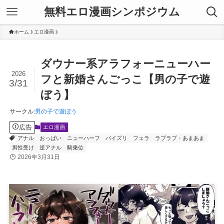
無料エロ漫画シンポジウム
ホーム
エロ漫画
ダウナー系アラフォーニューハー
2026
フと新婚さんごっこ【男の子で遊
3/31
ぼう】
サークル
:
男の子で遊ぼう
広告
エロ漫画
アナル
おっぱい
ニューハーフ
パイズリ
フェラ
ラブラブ・あまあま
男性受け
逆アナル
騎乗位
2026年3月31日