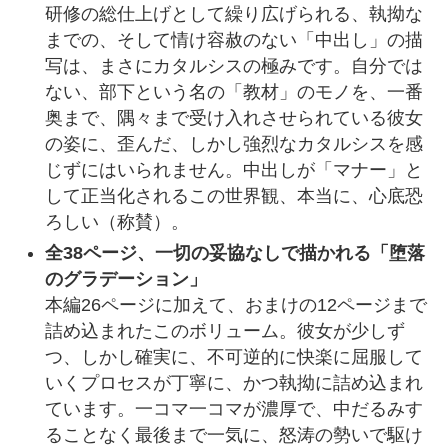
研修の総仕上げとして繰り広げられる、執拗な
までの、そして情け容赦のない「中出し」の描
写は、まさにカタルシスの極みです。自分では
ない、部下という名の「教材」のモノを、一番
奥まで、隅々まで受け入れさせられている彼女
の姿に、歪んだ、しかし強烈なカタルシスを感
じずにはいられません。中出しが「マナー」と
して正当化されるこの世界観、本当に、心底恐
ろしい（称賛）。
全38ページ、一切の妥協なしで描かれる「堕落
のグラデーション」
本編26ページに加えて、おまけの12ページまで
詰め込まれたこのボリューム。彼女が少しず
つ、しかし確実に、不可逆的に快楽に屈服して
いくプロセスが丁寧に、かつ執拗に詰め込まれ
ています。一コマ一コマが濃厚で、中だるみす
ることなく最後まで一気に、怒涛の勢いで駆け