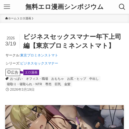
無料エロ漫画シンポジウム
ホーム
エロ漫画
ビジネスセックスマナー年下上司
2026
3/19
編【東京プロミネンストマト】
サークル
:
東京プロミネンストマト
シリーズ
:
ビジネスセックスマナー
広告
エロ漫画
おっぱい
オフィス・職場
おもちゃ
お尻・ヒップ
中出し
寝取り・寝取られ・NTR
専売
巨乳
金髪
2026年3月19日